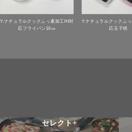
Y.ナチュラルクックふっ素加工IH対
Y.ナチュラルクックふっ
応フライパン16㎝
応玉子焼
+
セレクト