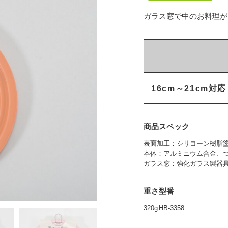
ガラス窓で中のお料理が
16cm～21cm対応
商品スペック
表面加工：シリコーン樹脂塗
本体：アルミニウム合金、つ
ガラス窓：強化ガラス製
重さ
型番
320g
HB-3358