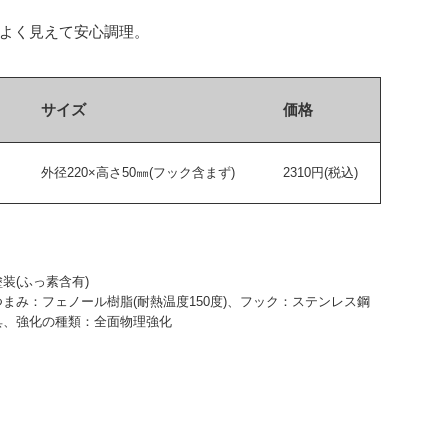
よく見えて安心調理。
サイズ
価格
外径220×高さ50㎜(フック含まず)
2310円(税込)
装(ふっ素含有)
まみ：フェノール樹脂(耐熱温度150度)、フック：ステンレス鋼
器具、強化の種類：全面物理強化