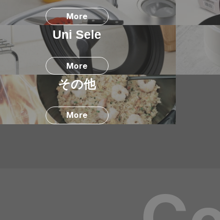
More
Uni Sele
More
その他
More
Co