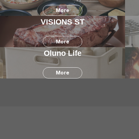
More
VISIONS ST
More
Oluno Life
More