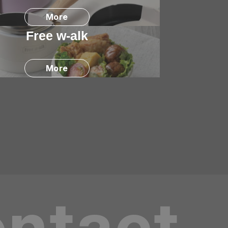
More
Free w-alk
More
ntact