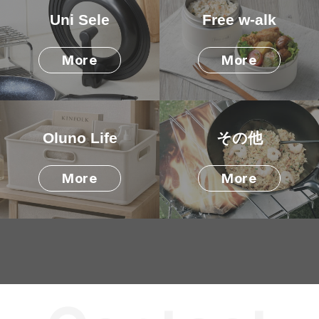
Uni Sele
Free w-alk
More
More
Oluno Life
その他
More
More