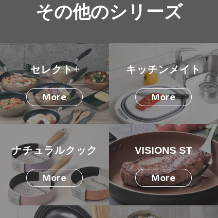
その他のシリーズ
+
セレクト
キッチンメイト
More
More
ナチュラルクック
VISIONS ST
More
More